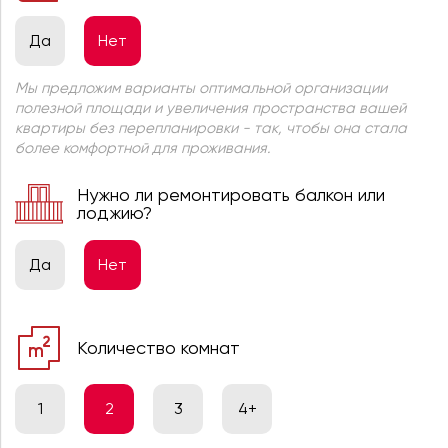
Да
Нет
Мы предложим варианты оптимальной организации
полезной площади и увеличения пространства вашей
квартиры без перепланировки - так, чтобы она стала
более комфортной для проживания.
Нужно ли ремонтировать балкон или
лоджию?
Да
Нет
Количество комнат
1
2
3
4+