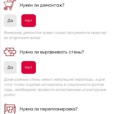
Нужен ли демонтаж?
Да
Нет
Внимание, демонтаж нужен только при ремонте квартир
во вторичном жилье
Нужно ли выравнивать стены?
Да
Нет
Даже ровные стены имеют небольшие перепады, и для
того, чтобы отделка оставалась в сохранности долгие
годы, необходимо провести качественные штукатурные
работ
Нужна ли перепланировка?